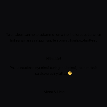
Tule hakemaan hoitolastamme oma ihonhoitoreseptisi sinun
ihollesi ja näin saat juuri sinulle sopivat ihonhoitotuotteet.
Nähdään!
Ps. Ja nautitaan nyt niistä auringonsäteistä, jotka meidät
salakavalasti yllättää
-Minna & Heidi