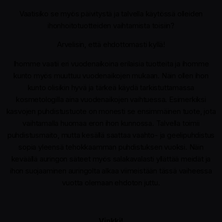
Vaatisiko se myös päivitystä ja talvella käytössä olleiden
ihonhoitotuotteiden vaihtamista toisiin?
Arvelisin, että ehdottomasti kyllä!
Ihomme vaatii eri vuodenaikoina erilaisia tuotteita ja ihomme
kunto myös muuttuu vuodenaikojen mukaan. Näin ollen ihon
kunto olisikin hyvä ja tärkeä käydä tarkistuttamassa
kosmetologilla aina vuodenaikojen vaihtuessa. Esimerkiksi
kasvojen puhdistustuote on monesti se ensimmäinen tuote, jota
vaihtamalla huomaa eron ihon kunnossa. Talvella toimii
puhdistusmaito, mutta kesällä saattaa vaahto- ja geelipuhdistus
sopia yleensä tehokkaamman puhdistuksen vuoksi. Näin
keväällä auringon säteet myös salakavalasti yllättää meidät ja
ihon suojaaminen auringolta alkaa viimeistään tässä vaiheessa
vuotta olemaan ehdoton juttu.
Vinkki!