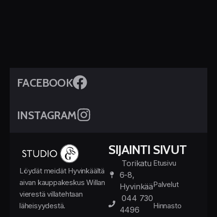
FACEBOOK
INSTAGRAM
SIJAINTI
SIVUT
Torikatu
Etusivu
Löydät meidät Hyvinkäältä
6-8,
aivan kauppakeskus Willan
Palvelut
Hyvinkää
vierestä villatehtaan
044 730
läheisyydestä.
Hinnasto
4496