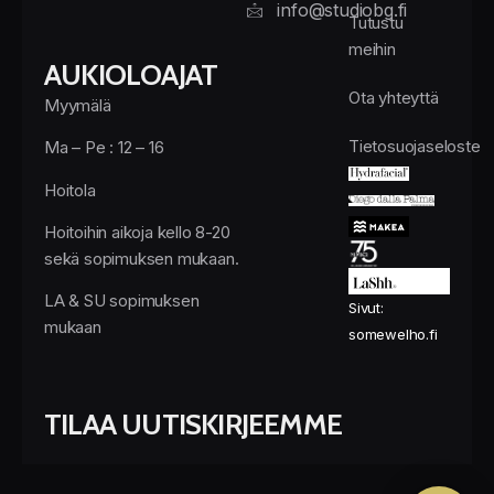
info@studiobg.fi
Tutustu
meihin
AUKIOLOAJAT
Ota yhteyttä
Myymälä
Tietosuojaseloste
Ma – Pe : 12 – 16
Hoitola
Hoitoihin aikoja kello 8-20
sekä sopimuksen mukaan.
LA & SU sopimuksen
Sivut:
mukaan
somewelho.fi
TILAA UUTISKIRJEEMME