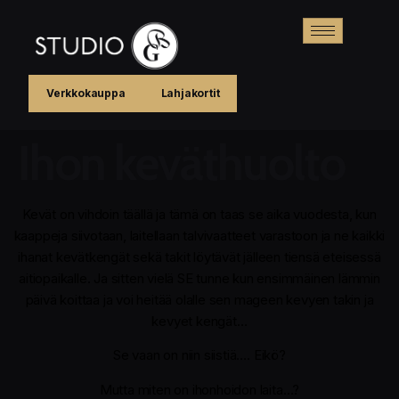
Verkkokauppa
Lahjakortit
Ihon keväthuolto
Kevät on vihdoin täällä ja tämä on taas se aika vuodesta, kun
kaappeja siivotaan, laitellaan talvivaatteet varastoon ja ne kaikki
ihanat kevätkengät sekä takit löytävät jälleen tiensä eteisessä
aitiopaikalle. Ja sitten vielä SE tunne kun ensimmäinen lämmin
päivä koittaa ja voi heitää olalle sen mageen kevyen takin ja
kevyet kengät…
Se vaan on niin siistiä…. Eikö?
Mutta miten on ihonhoidon laita…?