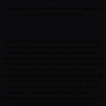
Jos talvelta on jäänyt paksumpi kosteuttava kasvovoide, niin
siitä saa oivan naamion vaikkapa yöksi!
Kevät on myös ihanaa aikaa alkaa taas panostamaan omaan
hyvään oloon, johon myös ulkoinen olemus voi liittyä vahvasti.
Kesän kynnyksellä kun niitä superihania sandaaleita viimein
kaivellaan kaapista, niin kosmetologin tekemä jalkahoito voisi olla
oikein sopiva hoito tähän väliin. Jalkahoidossa hoidetaan talven
kuivattamat jalat ja lopuksi kaunis sekä kestävä lakkaus
viimeistelee jalat joita mielellään esittelee taas sandaaleissa. No
mutta…. joka tapauksessa iho alkaa taas olemaan enemmän
näkyvissä ja siihen kohdistuva hoitokin korostuu varmasti
jokaisella… On se sitten vartalon-, kasvojen-, jalkojen-, tai
käsienhoitoa taikka karvattoman ihon tavoittelua kesäksi, niin me
ihonhoidon ammattilaiset olemme juuri sinua varten.