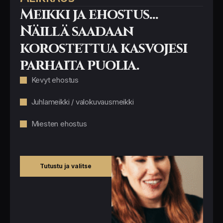
Meikki ja ehostus...
Näillä saadaan
korostettua kasvojesi
parhaita puolia.
Kevyt ehostus
Juhlameikki / valokuvausmeikki
Miesten ehostus
Tutustu ja valitse