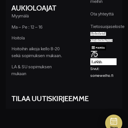
meihin
AUKIOLOAJAT
Ota yhteyttä
Myymälä
Tietosuojaseloste
Ma – Pe : 12 – 16
Hoitola
Hoitoihin aikoja kello 8-20
sekä sopimuksen mukaan.
LA & SU sopimuksen
Sivut:
mukaan
somewelho.fi
TILAA UUTISKIRJEEMME
Varaa