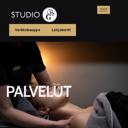
Verkkokauppa
Lahjakortit
PALVELUT