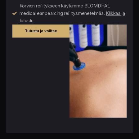
Korvien rei`itykseen käytämme BLOMDHAL
medical ear pearcing rei`itysmenetelmää.
Klikkaa ja
tutustu
Tutustu ja valitse