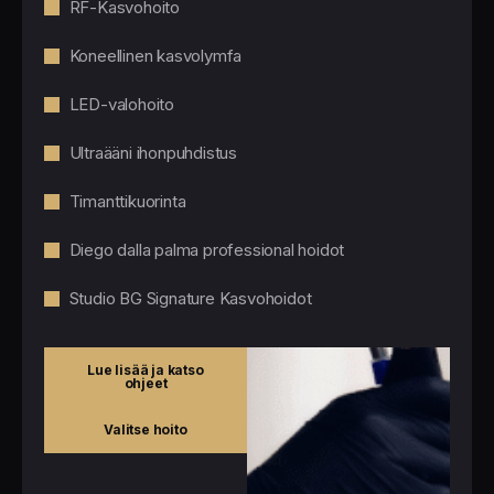
RF-Kasvohoito
Koneellinen kasvolymfa
LED-valohoito
Ultraääni ihonpuhdistus
Timanttikuorinta
Diego dalla palma professional hoidot
Studio BG Signature Kasvohoidot
Lue lisää ja katso
ohjeet
Valitse hoito