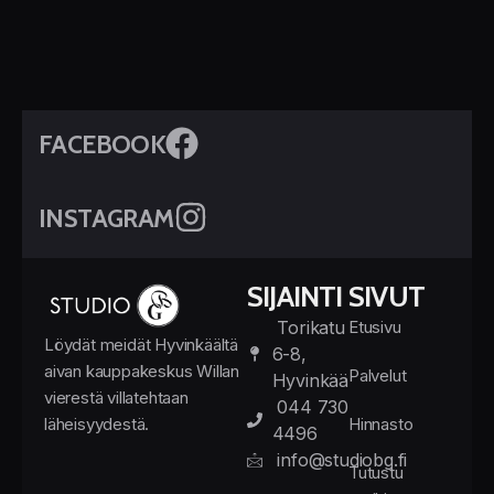
FACEBOOK
INSTAGRAM
SIJAINTI
SIVUT
Torikatu
Etusivu
Löydät meidät Hyvinkäältä
6-8,
aivan kauppakeskus Willan
Palvelut
Hyvinkää
vierestä villatehtaan
044 730
läheisyydestä.
Hinnasto
4496
info@studiobg.fi
Tutustu