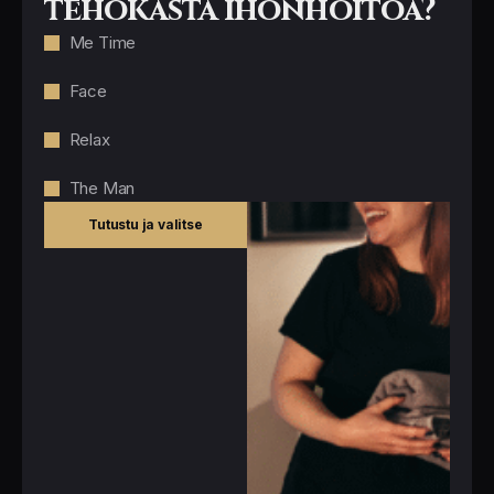
tehokasta ihonhoitoa?
Me Time
Face
Relax
The Man
Tutustu ja valitse