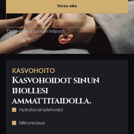
Varaa aika
info@studiobg.fi
Tästä voit varata ajan helposti.
KASVOHOITO
Kasvohoidot sinun
ihollesi
ammattitaidolla.
Hydrafacial laitehoidot
Mikroneulaus