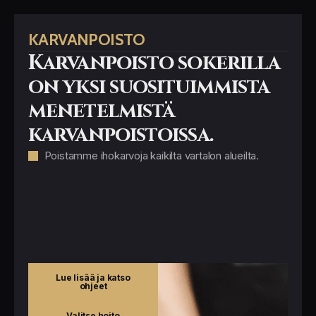
KARVANPOISTO
Karvanpoisto sokerilla
on yksi suosituimmista
menetelmistä
karvanpoistoissa.
Poistamme ihokarvoja kaikilta vartalon alueilta.
Lue lisää ja katso
ohjeet
Valitse hoito