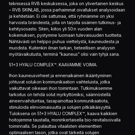
teknisessä RVB keskuksessa, joka on ylivertainen keskus
– RVB SKINLAB, jossa parhaimmat oivallukset analysoidaan
ja kehitetään. Ei ole sattumaa, että ryhmämme on yksi
harvoista brändeistä, jolla on tarjolla sisäinen tutkimus- ja
kehitysosasto. Siten, kiitos yli 50:n vuoden alan
kokemuksen, pystymme luomaan tulevaisuuden tuotteita.
Nähtävästi on helppo puhua viettelystä, kauneudesta ja
muodista. Kuitenkin ilman tarkan, tieteellisen analyysin
myötävaikutusta, terminä ”kauneus” olisi vain tyhjä sana.
51+3 HYALU COMPLEX™. KAAVAMME VOIMA.
Ihon kauneusvirheet ja ennenaikainen ikääntyminen
johtuvat solukon kommunikaation vaihteluista, jotka
vaikuttavat oikeaan ihon toimintaan. Tutkimuksemme
tarkoitus on tehdä solut myrkyttömiksi, säännöstellä
aineenvaihduntaa, tasapainottaa kommunikaatiota,
stimuloida elinvoimaisuutta ja solujen pitkäikäisyyttä.
Tuloksena on 51+3 HYALU COMPLEX™, kaava kaikkien
hoitojemme taustalla, moninkertaisella bio-revitalisoivalla
toiminnalla. Se palauttaa vitaalisten elementtien
optimaalisen tason, jotka ovat tärkeitä solujen