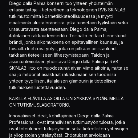
Diego dalla Palma konserni tuo yhteen yhdistelmän
erilaisia taitoja – tieteellinen ja teknologinen RVB SKINLAB
tutkimustoiminta kosmetiikkateollisuudessa ja myytti
maailmankuulusta brändista, joka tunnetaan tyylistään sekä
uraauurtavasta asenteestaan: Diego dalla Palma,
italialainen rakkaudenmerkki. Toisaalta erittäin hienostunut
brändi, jonka aikomuksena on epätavallinen kauneus, ja
toisaalta kiehtova yritys, joka on pitkään omistautunut
tarkkaan tieteelliseen lähestymistapaan. Taidon ja
asiantuntemuksen yhdistävä Diego dalla Palma ja RVB
SKINLAB liitto on muodostunut aivan viime aikoina, mutta se
saa jo miljoonat asiakkaat rakastumaan sen tuodessa
yhteen tyypillisen, italialaisen glamourin ja tieteellisen
tutkimuksen luotettavuuden.
KAIKILLA ELÄVILLÄ ASIOILLA ON SYKKIVÄ SYDÄN. MEILLÄ
ON TUTKIMUSLABORATORIO.
Innovatiiviset ideat, kehittäjänään Diego dalla Palma
Professional, ovat intensiivisen tutkimustyön tulosta, jotka
ovat toteutuneet tutkijaryhmän sekä tieteellisten yhteisöjen
ja yliopistojen yhteistyöstä. Ehdotukset arvioidaan