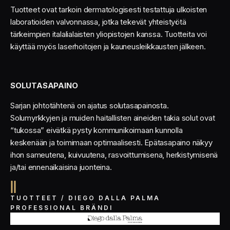
Tuotteet ovat tarkoin dermatologisesti testattuja ulkoisten
laboratioiden valvonnassa, jotka tekevät yhteistyötä
tärkeimpien italalialaisten yliopistojen kanssa. Tuotteita voi
käyttää myös laserhoitojen ja kauneusleikkausten jälkeen.
SOLUTASAPAINO
Sarjan johtotähtenä on ajatus solutasapainosta.
Solumyrkkyjen ja muiden haitallisten aineiden takia solut ovat
“tukossa” eivätkä pysty kommunikoimaan kunnolla
keskenään ja toimimaan optimaalisesti. Epätasapaino näkyy
ihon sameutena, kuivuutena, rasvoittumisena, herkistymisenä
ja/tai ennenaikaisina juonteina.
TUOTTEET / DIEGO DALLA PALMA
PROFESSIONAL BRÄNDI