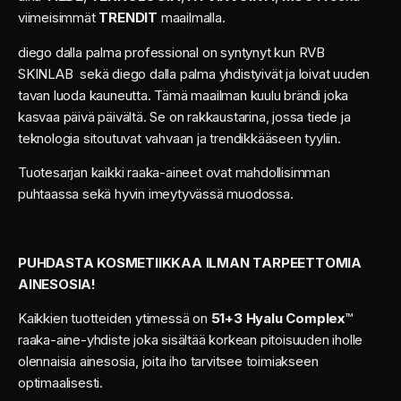
viimeisimmät
TRENDIT
maailmalla.
diego dalla palma professional on syntynyt kun RVB
SKINLAB sekä diego dalla palma yhdistyivät ja loivat uuden
tavan luoda kauneutta. Tämä maailman kuulu brändi joka
kasvaa päivä päivältä. Se on rakkaustarina, jossa tiede ja
teknologia sitoutuvat vahvaan ja trendikkääseen tyyliin.
Tuotesarjan kaikki raaka-aineet ovat mahdollisimman
puhtaassa sekä hyvin imeytyvässä muodossa.
PUHDASTA KOSMETIIKKAA ILMAN TARPEETTOMIA
AINESOSIA!
Kaikkien tuotteiden ytimessä on
51+3 Hyalu Complex
™
raaka-aine-yhdiste joka sisältää korkean pitoisuuden iholle
olennaisia ainesosia, joita iho tarvitsee toimiakseen
optimaalisesti.