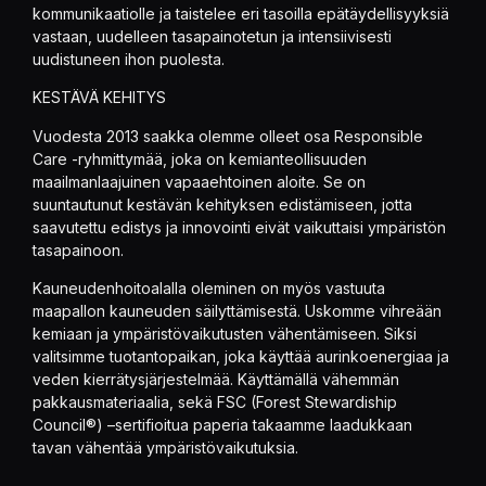
kommunikaatiolle ja taistelee eri tasoilla epätäydellisyyksiä
vastaan, uudelleen tasapainotetun ja intensiivisesti
uudistuneen ihon puolesta.
KESTÄVÄ KEHITYS
Vuodesta 2013 saakka olemme olleet osa Responsible
Care -ryhmittymää, joka on kemianteollisuuden
maailmanlaajuinen vapaaehtoinen aloite. Se on
suuntautunut kestävän kehityksen edistämiseen, jotta
saavutettu edistys ja innovointi eivät vaikuttaisi ympäristön
tasapainoon.
Kauneudenhoitoalalla oleminen on myös vastuuta
maapallon kauneuden säilyttämisestä. Uskomme vihreään
kemiaan ja ympäristövaikutusten vähentämiseen. Siksi
valitsimme tuotantopaikan, joka käyttää aurinkoenergiaa ja
veden kierrätysjärjestelmää. Käyttämällä vähemmän
pakkausmateriaalia, sekä FSC (Forest Stewardiship
Council®) –sertifioitua paperia takaamme laadukkaan
tavan vähentää ympäristövaikutuksia.