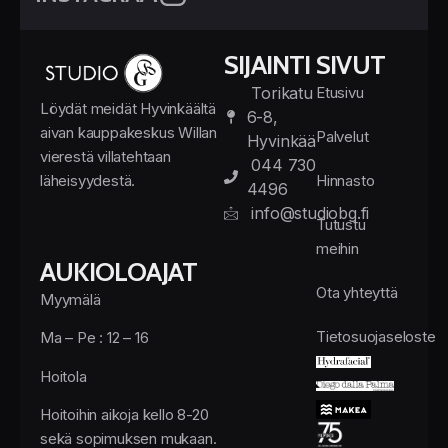
SIJAINTI
SIVUT
Torikatu
Etusivu
Löydät meidät Hyvinkäältä
6-8,
aivan kauppakeskus Willan
Palvelut
Hyvinkää
vierestä villatehtaan
044 730
läheisyydestä.
Hinnasto
4496
info@studiobg.fi
Tutustu
meihin
AUKIOLOAJAT
Ota yhteyttä
Myymälä
Tietosuojaseloste
Ma – Pe : 12 – 16
Hoitola
Hoitoihin aikoja kello 8-20
sekä sopimuksen mukaan.