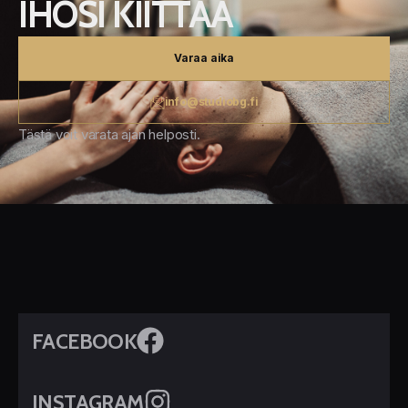
IHOSI KIITTÄÄ
Varaa aika
info@studiobg.fi
Tästä voit varata ajan helposti.
FACEBOOK
INSTAGRAM