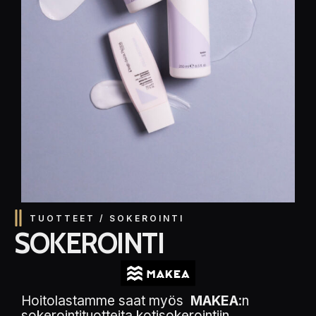
TUOTTEET / SOKEROINTI
SOKEROINTI
Hoitolastamme saat myös
MAKEA
:n
sokerointituotteita kotisokerointiin.