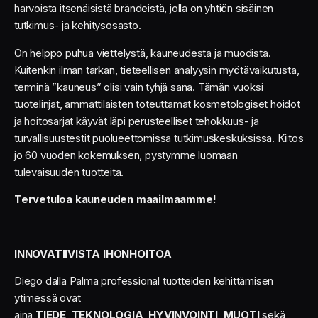
harvoista itsenäisistä brändeistä, jolla on yhtiön sisäinen
tutkimus- ja kehitysosasto.
On helppo puhua viettelystä, kauneudesta ja muodista.
Kuitenkin ilman tarkan, tieteellisen analyysin myötävaikutusta,
terminä ”kauneus” olisi vain tyhjä sana. Tämän vuoksi
tuotelinjat, ammattilaisten toteuttamat kosmetologiset hoidot
ja hoitosarjat käyvät läpi perusteelliset tehokkuus- ja
turvallisuustestit puolueettomissa tutkimuskeskuksissa. Kiitos
jo 60 vuoden kokemuksen, pystymme luomaan
tulevaisuuden tuotteita.
Tervetuloa kauneuden maailmaamme!
INNOVATIIVISTA IHONHOITOA
Diego dalla Palma professional tuotteiden kehittämisen
ytimessä ovat
aina
TIEDE
,
TEKNOLOGIA
,
HYVINVOINTI
,
MUOTI
sekä