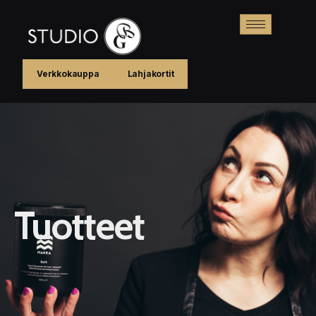
Verkkokauppa
Lahjakortit
Tuotteet