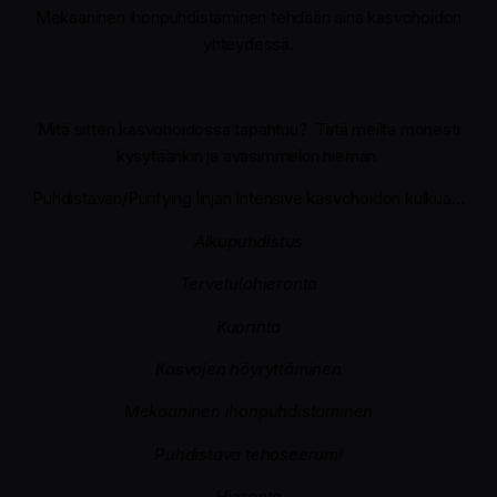
Mekaaninen ihonpuhdistaminen tehdään aina kasvohoidon
yhteydessä.
Mitä sitten kasvohoidossa tapahtuu?
Tätä meiltä monesti
kysytäänkin ja avasimmekin hieman
Puhdistavan/Purifying linjan Intensive kasvohoidon kulkua…
Alkupuhdistus
Tervetulohieronta
Kuorinta
Kasvojen höyryttäminen
Mekaaninen ihonpuhdistaminen
Puhdistava tehoseerumi
Hieronta