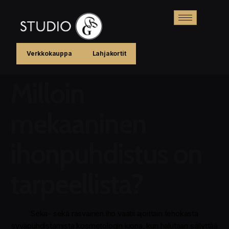
Verkkokauppa
Lahjakortit
Milloin
mekaaninen
ihonpuhdistus on
tarpeellista?
Seka- sekä rasvainen iho vaatii ajoittain tehokasta
syväpuhdistamista kosmetologin luona, kun halutaan säilyttää