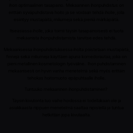
ihon optimaalinen tasapaino. Mekaaninen ihonpuhdistus on
erittäin syväpuhdistava hoito ja se voidaan tehdä iholle, jolla
esiintyy mustapäitä, miliumeja sekä pieniä märkäpäitä.
Itseasiassa iholle, joka toimii täysin tasapainoisesti ei tuota
mekaanista ihonpuhdistamista tarvitse edes tehdä.
Mekaanisessa ihonpuhdistuksessa iholta poistetaan mustapäitä,
finnejä sekä miliumeja käyttäen apuna komedorautaa, joka on
pieni metallinen kosmetologin työväline. Ihon puhdistaminen
mekaanisesti on hyvin vanha menetelmä sekä myös erittäin
tehokas hoitomuoto epäpuhtaalle iholle.
Tuntuuko mekaaninen ihonpuhdistaminen?
Täysin kivutonta tuo vaihe hoidossa ei todellakaan ole ja
asiakkaasta riippuen menetelmä saattaa nipistellä ja tuntua
hetkittäin jopa kivuliaalta.