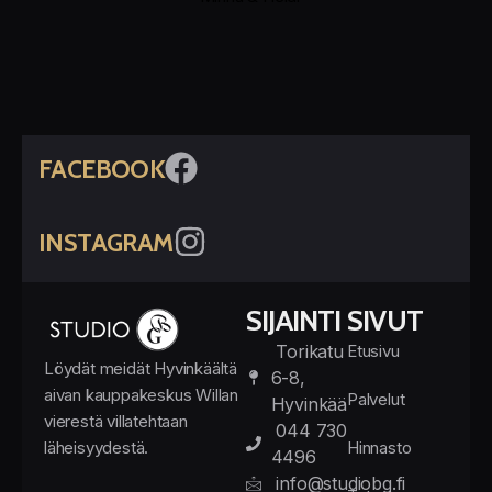
FACEBOOK
INSTAGRAM
SIJAINTI
SIVUT
Torikatu
Etusivu
Löydät meidät Hyvinkäältä
6-8,
aivan kauppakeskus Willan
Palvelut
Hyvinkää
vierestä villatehtaan
044 730
läheisyydestä.
Hinnasto
4496
info@studiobg.fi