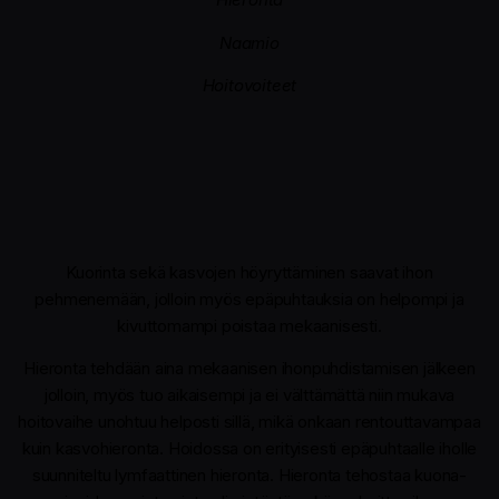
Naamio
Hoitovoiteet
Kuorinta sekä kasvojen höyryttäminen saavat ihon
pehmenemään, jolloin myös epäpuhtauksia on helpompi ja
kivuttomampi poistaa mekaanisesti.
Hieronta tehdään aina mekaanisen ihonpuhdistamisen jälkeen
jolloin, myös tuo aikaisempi ja ei välttämättä niin mukava
hoitovaihe unohtuu helposti sillä, mikä onkaan rentouttavampaa
kuin kasvohieronta. Hoidossa on erityisesti epäpuhtaalle iholle
suunniteltu lymfaattinen hieronta. Hieronta tehostaa kuona-