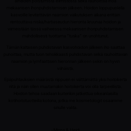
aineiden poistumista elimistöstä sekä rauhoittaa ihoa
mekaanisen ihonpuhdistamisen jälkeen. Hoidon loppupuolella
kasvoille levitettävän naamion vaikutuksen aikana erittäin
rentouttava niska/hartiaseudun hieronta kruunaa hoidon ja
viimeistään tässä vaiheessa mekaanisen ihonpuhdistamisen
mahdollisesti tuottama ”tuska” on unohtunut.
Tämän kaltaisen puhdistavan kasvohoidon jälkeen iho saattaa
punoittaa, mutta tuon tehokkaasti puhdistavan sekä rauhoittavan
naamion ja lymfaattisen hieronnan jälkeen sekin on hyvin
vähäistä.
Epäpuhtauksien määrästä riippuen ei välttämättä yksi hoitokerta
riitä ja näin ollen muutamakin hoitokerta voi olla tarpeellista.
Hoidon tehoa saadaan kuitenkin jatkettua oikeanlaisilla
kotihoitotuotteilla kotona, jotka me kosmetologit osaamme
sinulle valita.
-Minna & Heidi