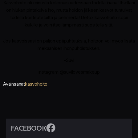
Kasvohoito oli minusta kokonaisuudessaan todella ihana! Itselläni
on hiukan pintakuiva iho, mutta hoidon jälkeen kasvot tuntuivat
todella kosteutetuilta ja pehmeiltä! Detox kasvohoito sopii
kaikille ja voin itse lämpimästi suositella sitä.
Jos kasvoissasi on paljon epäpuhtauksia, hoitoon voi myös lisätä
mekaanisen ihonpuhdistuksen.
-Suvi
instagram @suvilovesmakeup
Avainsanat
kasvohoito
FACEBOOK