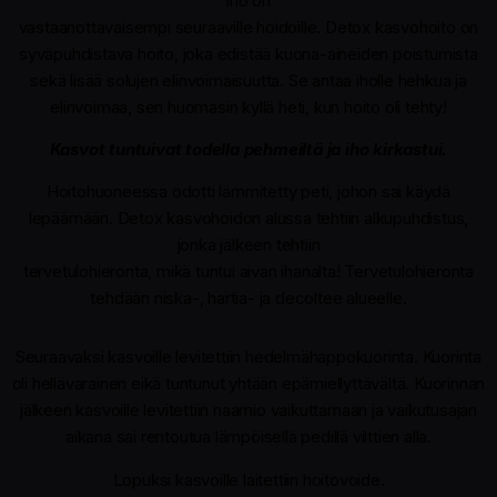
iho on
vastaanottavaisempi seuraaville hoidoille. Detox kasvohoito on
syväpuhdistava hoito, joka edistää kuona-aineiden poistumista
sekä lisää solujen elinvoimaisuutta. Se antaa iholle hehkua ja
elinvoimaa, sen huomasin kyllä heti, kun hoito oli tehty!
Kasvot tuntuivat todella pehmeiltä ja iho kirkastui.
Hoitohuoneessa odotti lämmitetty peti, johon sai käydä
lepäämään. Detox kasvohoidon alussa tehtiin alkupuhdistus,
jonka jälkeen tehtiin
tervetulohieronta, mikä tuntui aivan ihanalta! Tervetulohieronta
tehdään niska-, hartia- ja decoltee alueelle.
Seuraavaksi kasvoille levitettiin hedelmähappokuorinta. Kuorinta
oli hellävarainen eikä tuntunut yhtään epämiellyttävältä. Kuorinnan
jälkeen kasvoille levitettiin naamio vaikuttamaan ja vaikutusajan
aikana sai rentoutua lämpöisellä pedillä vilttien alla.
Lopuksi kasvoille laitettiin hoitovoide.