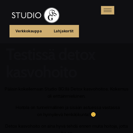
Verkkokauppa
Lahjakortit
Testissä detox
kasvohoito
Pääsin kokeilemaan Studio BG:llä Detox kasvohoitoa. Kokemus
oli erittäinmieluinen.
Hoitola on tunnelmallinen ja sisään astuessa vastassa
on hymyilevä henkilökunta!
Detox kasvohoito on aina hyvä tehdä ennen muita hoitoja, jotta