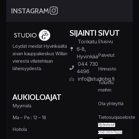
INSTAGRAM
SIJAINTI
SIVUT
Torikatu
Etusivu
Löydät meidät Hyvinkäältä
6-8,
aivan kauppakeskus Willan
Palvelut
Hyvinkää
vierestä villatehtaan
044 730
läheisyydestä.
Hinnasto
4496
info@studiobg.fi
Tutustu
meihin
AUKIOLOAJAT
Ota yhteyttä
Myymälä
Tietosuojaseloste
Ma – Pe : 12 – 16
Hoitola