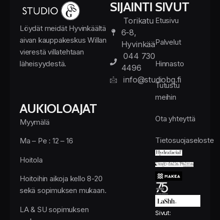
SIJAINTI
SIVUT
Torikatu
Etusivu
Löydät meidät Hyvinkäältä
6-8,
aivan kauppakeskus Willan
Palvelut
Hyvinkää
vierestä villatehtaan
044 730
läheisyydestä.
Hinnasto
4496
info@studiobg.fi
Tutustu
meihin
AUKIOLOAJAT
Ota yhteyttä
Myymälä
Tietosuojaseloste
Ma – Pe : 12 – 16
Hoitola
Hoitoihin aikoja kello 8-20
sekä sopimuksen mukaan.
LA & SU sopimuksen
Sivut: