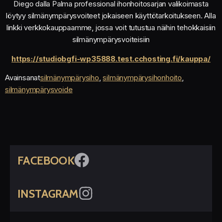
Diego dalla Palma professional ihonhoitosarjan valikoimasta
löytyy silmänympärysvoiteet jokaiseen käyttötarkoitukseen. Alla
linkki verkkokauppaamme, jossa voit tutustua näihin tehokkaisiin
silmänympärysvoiteisiin
https://studiobgfi-wp35888.test.cchosting.fi/kauppa/
Avainsanat
silmänympärysiho
,
silmänympärysihonhoito
,
silmänympärysvoide
FACEBOOK
INSTAGRAM