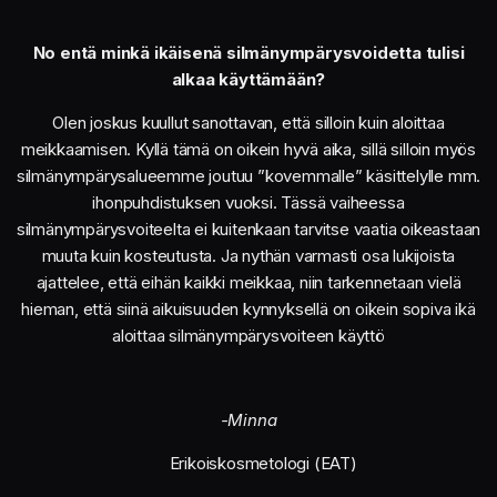
No entä minkä ikäisenä silmänympärysvoidetta tulisi
alkaa käyttämään?
Olen joskus kuullut sanottavan, että silloin kuin aloittaa
meikkaamisen. Kyllä tämä on oikein hyvä aika, sillä silloin myös
silmänympärysalueemme joutuu ”kovemmalle” käsittelylle mm.
ihonpuhdistuksen vuoksi. Tässä vaiheessa
silmänympärysvoiteelta ei kuitenkaan tarvitse vaatia oikeastaan
muuta kuin kosteutusta. Ja nythän varmasti osa lukijoista
ajattelee, että eihän kaikki meikkaa, niin tarkennetaan vielä
hieman, että siinä aikuisuuden kynnyksellä on oikein sopiva ikä
aloittaa silmänympärysvoiteen käyttö
-Minna
Erikoiskosmetologi (EAT)