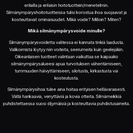
erilailla ja erilaisin hoitotuottein/menetelmin.
Silmänympäryshoitotuotteissa tulisi korostua ihoa suojaavat ja
kosteuttavat ominaisuudet. Mikä voide? Milloin? Miten?
Mikä silmänympärysvoide minulle?
Silmänympärysvoidetta valitessa ei kannata tinkiä laadusta.
Valikoimista löytyy niin voiteita, seerumeita kuin geelejäkin.
Oikeanlaisen tuotteet valintaan vaikuttaa se kaipaako
silmänympärysalueesi apua turvotuksen vähentämiseen,
tummuuden häivyttämiseen, silotusta, kirkastusta vai
kosteutusta.
Silmänympärysihoa tulee aina hoitaa erityisen hellävaraisesti.
Vältä hankaavia, venyttäviä ja kovia otteita. Silmämeikkiä
puhdistettaessa suosi öljymäisiä ja kosteuttavia puhdistusaineita.