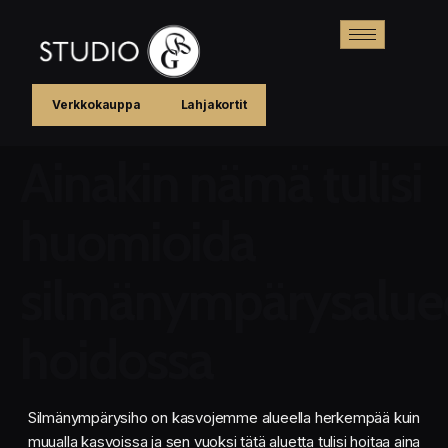
Verkkokauppa
Lahjakortit
Ainakin nämä tulisi
huomioida
silmänympärysalue
hoidossa
Silmänympärysiho on kasvojemme alueella herkempää kuin
muualla kasvoissa ja sen vuoksi tätä aluetta tulisi hoitaa aina