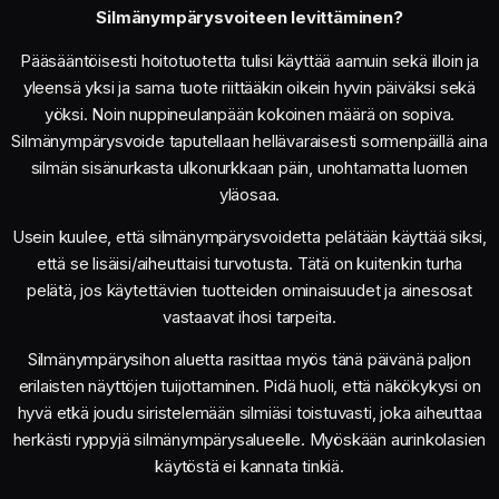
Silmänympärysvoiteen levittäminen?
Pääsääntöisesti hoitotuotetta tulisi käyttää aamuin sekä illoin ja
yleensä yksi ja sama tuote riittääkin oikein hyvin päiväksi sekä
yöksi. Noin nuppineulanpään kokoinen määrä on sopiva.
Silmänympärysvoide taputellaan hellävaraisesti sormenpäillä aina
silmän sisänurkasta ulkonurkkaan päin, unohtamatta luomen
yläosaa.
Usein kuulee, että silmänympärysvoidetta pelätään käyttää siksi,
että se lisäisi/aiheuttaisi turvotusta. Tätä on kuitenkin turha
pelätä, jos käytettävien tuotteiden ominaisuudet ja ainesosat
vastaavat ihosi tarpeita.
Silmänympärysihon aluetta rasittaa myös tänä päivänä paljon
erilaisten näyttöjen tuijottaminen. Pidä huoli, että näkökykysi on
hyvä etkä joudu siristelemään silmiäsi toistuvasti, joka aiheuttaa
herkästi ryppyjä silmänympärysalueelle. Myöskään aurinkolasien
käytöstä ei kannata tinkiä.