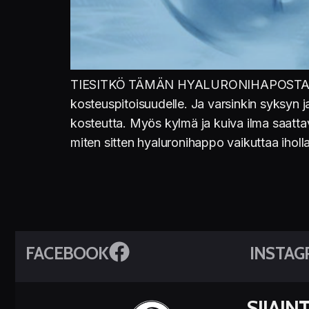
TIESITKÖ TÄMÄN HYALURONIHAPOSTA? Erilai
kosteuspitoisuudelle. Ja varsinkin syksyn 
kosteutta. Myös kylmä ja kuiva ilma saatta
miten sitten hyaluronihappo vaikuttaa iholla
FACEBOOK
INSTAG
SIJAINT