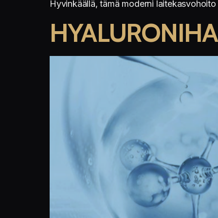
Hyvinkäällä, tämä moderni laitekasvohoito
HYALURONIHAP