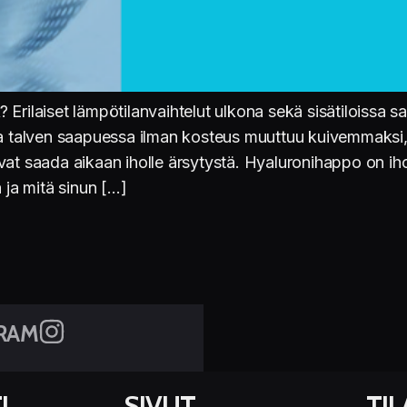
set lämpötilanvaihtelut ulkona sekä sisätiloissa sa
ja talven saapuessa ilman kosteus muuttuu kuivemmaksi, 
vat saada aikaan iholle ärsytystä. Hyaluronihappo on i
 ja mitä sinun […]
RAM
I
SIVUT
TI