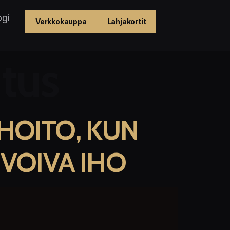
ogi
Verkkokauppa
Lahjakortit
tus
HOITO, KUN
NVOIVA IHO