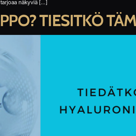
 tarjoaa näkyviä […]
PO? TIESITKÖ TÄ