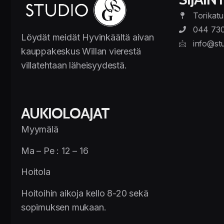
Torikatu
044 73
Löydät meidät Hyvinkäältä aivan
info@stu
kauppakeskus Willan vierestä
villatehtaan läheisyydestä.
AUKIOLOAJAT
Myymälä
Ma – Pe : 12 – 16
Hoitola
Hoitoihin aikoja kello 8-20 sekä
sopimuksen mukaan.