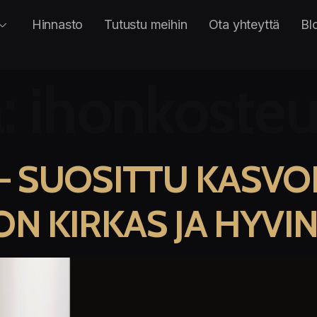
Hinnasto
Tutustu meihin
Ota yhteyttä
Bl
a:
ihonkosteu
– SUOSITTU KASVO
ON KIRKAS JA HYVI