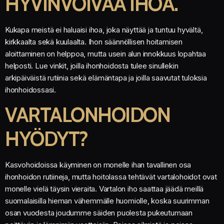
HYVINVOIVAA IHOA.
Kukapa meistä ei haluaisi ihoa, joka näyttää ja tuntuu hyvältä,
kirkkaalta sekä kuulaalta. Ihon säännöllisen hoitamisen
aloittaminen on helppoa, mutta usein alun innokkuus lopahtaa
helposti. Lue vinkit, joilla ihonhoidosta tulee sinullekin
arkipäiväistä rutiinia sekä elämäntapa ja joilla saavutat tuloksia
ihonhoidossasi.
VARTALONHOIDON
HYÖDYT?
Kasvohoidoissa käyminen on monelle ihan tavallinen osa
ihonhoidon rutiineja, mutta hoitolassa tehtävät vartalohoidot ovat
monelle vielä täysin vieraita. Vartalon iho saattaa jäädä meillä
suomalaisilla hieman vähemmälle huomiolle, koska suurimman
osan vuodesta joudumme säiden puolesta pukeutumaan