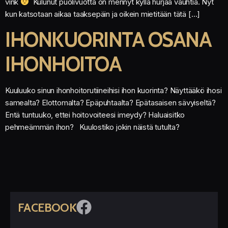
vink
Kulunut puolivuotta on mennyt kyllä hurjaa vauhtia. Nyt
kun katsotaan aikaa taaksepäin ja oikein mietitään tätä […]
IHONKUORINTA OSANA
IHONHOITOA
Kuuluuko sinun ihonhoitorutiineihisi ihon kuorinta? Näyttääkö ihosi
samealta? Elottomalta? Epäpuhtaalta? Epätasaisen sävyiseltä?
Entä tuntuuko, ettei hoitovoiteesi imeydy? Haluaisitko
pehmeämmän ihon? Kuulostiko jokin näistä tutulta?
FACEBOOK