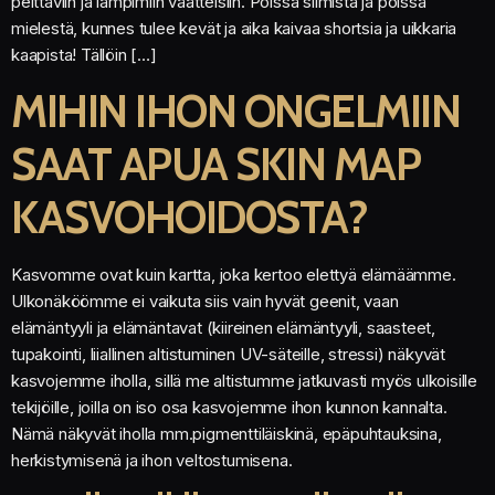
peittäviin ja lämpimiin vaatteisiin. Poissa silmistä ja poissa
mielestä, kunnes tulee kevät ja aika kaivaa shortsia ja uikkaria
kaapista! Tällöin […]
MIHIN IHON ONGELMIIN
SAAT APUA SKIN MAP
KASVOHOIDOSTA?
Kasvomme ovat kuin kartta, joka kertoo elettyä elämäämme.
Ulkonäköömme ei vaikuta siis vain hyvät geenit, vaan
elämäntyyli ja elämäntavat (kiireinen elämäntyyli, saasteet,
tupakointi, liiallinen altistuminen UV-säteille, stressi) näkyvät
kasvojemme iholla, sillä me altistumme jatkuvasti myös ulkoisille
tekijöille, joilla on iso osa kasvojemme ihon kunnon kannalta.
Nämä näkyvät iholla mm.pigmenttiläiskinä, epäpuhtauksina,
herkistymisenä ja ihon veltostumisena.