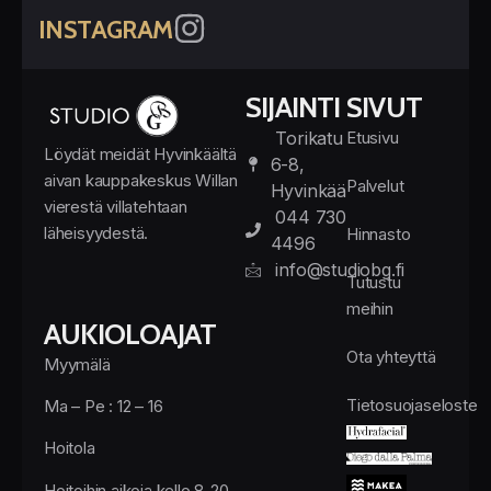
INSTAGRAM
SIJAINTI
SIVUT
Torikatu
Etusivu
Löydät meidät Hyvinkäältä
6-8,
aivan kauppakeskus Willan
Palvelut
Hyvinkää
vierestä villatehtaan
044 730
läheisyydestä.
Hinnasto
4496
info@studiobg.fi
Tutustu
meihin
AUKIOLOAJAT
Ota yhteyttä
Myymälä
Tietosuojaseloste
Ma – Pe : 12 – 16
Hoitola
Hoitoihin aikoja kello 8-20