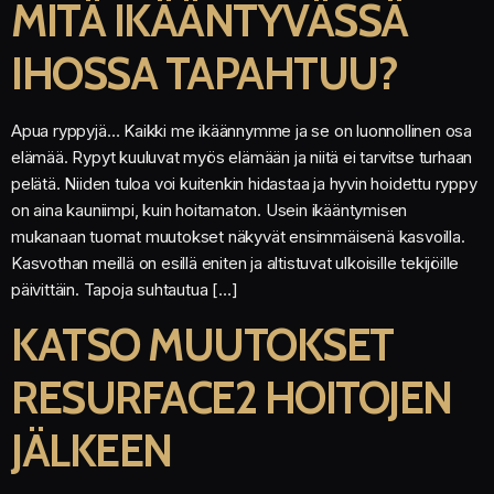
MITÄ IKÄÄNTYVÄSSÄ
IHOSSA TAPAHTUU?
Apua ryppyjä… Kaikki me ikäännymme ja se on luonnollinen osa
elämää. Rypyt kuuluvat myös elämään ja niitä ei tarvitse turhaan
pelätä. Niiden tuloa voi kuitenkin hidastaa ja hyvin hoidettu ryppy
on aina kauniimpi, kuin hoitamaton. Usein ikääntymisen
mukanaan tuomat muutokset näkyvät ensimmäisenä kasvoilla.
Kasvothan meillä on esillä eniten ja altistuvat ulkoisille tekijöille
päivittäin. Tapoja suhtautua […]
KATSO MUUTOKSET
RESURFACE2 HOITOJEN
JÄLKEEN