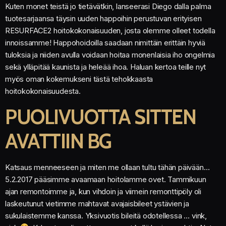
Kuten monet teistä jo tietävätkin, lanseerasi Diego dalla palma
tuotesarjaansa täysin uuden happoihin perustuvan erityisen
RESURFACE2 hoitokokonaisuuden, josta olemme olleet todella
innoissamme! Happohoidoilla saadaan nimittäin erittäin hyviä
tuloksia ja niiden avulla voidaan hoitaa monenlaisia iho ongelmia
sekä ylläpitää kaunista ja heleää ihoa. Haluan kertoa teille nyt
myös oman kokemukseni tästä tehokkaasta
hoitokokonaisuudesta.
PUOLIVUOTTA SITTEN
AVATTIIN BG
Katsaus menneeseen ja miten me ollaan tultu tähän päivään…
5.2.2017 pääsimme avaamaan hoitolamme ovet. Tammikuun
ajan remontoimme ja, kun vihdoin ja viimein remonttipöly oli
laskeutunut vietimme mahtavat avajaisbileet ystävien ja
sukulaistemme kanssa. Yksivuotis bileitä odotellessa … vink,