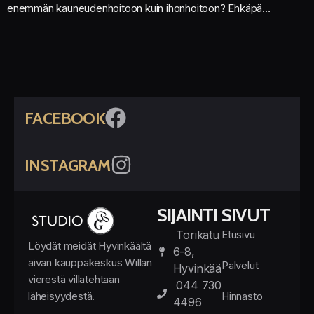
enemmän kauneudenhoitoon kuin ihonhoitoon? Ehkäpä…
FACEBOOK
INSTAGRAM
SIJAINTI
SIVUT
Torikatu
Etusivu
Löydät meidät Hyvinkäältä
6-8,
aivan kauppakeskus Willan
Palvelut
Hyvinkää
vierestä villatehtaan
044 730
läheisyydestä.
Hinnasto
4496