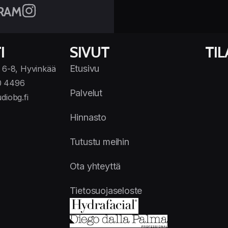
RAM
I
SIVUT
TI
Etusivu
 6-8, Hyvinkää
0 4496
Palvelut
diobg.fi
Hinnasto
Tutustu meihin
Ota yhteyttä
Tietosuojaseloste