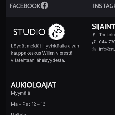
FACEBOOK
INSTAG
SIJAINT
Torikatu
044 73
Löydät meidät Hyvinkäältä aivan
info@stu
kauppakeskus Willan vierestä
villatehtaan läheisyydestä.
AUKIOLOAJAT
Myymälä
Ma – Pe : 12 – 16
Hoitola