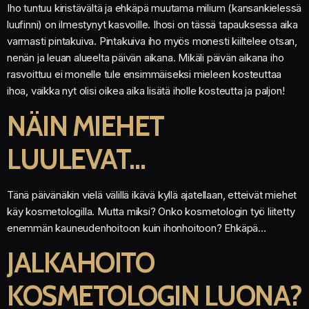
Iho tuntuu kiristävältä ja ehkäpä muutama milium (kansankielessä
luufinni) on ilmestynyt kasvoille. Ihosi on tässä tapauksessa aika
varmasti pintakuiva. Pintakuiva iho myös monesti kiiltelee otsan,
nenän ja leuan alueelta päivän aikana. Mikäli päivän aikana iho
rasvoittuu ei monelle tule ensimmäiseksi mieleen kosteuttaa
ihoa, vaikka nyt olisi oikea aika lisätä iholle kosteutta ja paljon!
NÄIN MIEHET
LUULEVAT…
Tänä päivänäkin vielä välillä ikävä kyllä ajatellaan, etteivät miehet
käy kosmetologilla. Mutta miksi? Onko kosmetologin työ liitetty
enemmän kauneudenhoitoon kuin ihonhoitoon? Ehkäpä…
JALKAHOITO
KOSMETOLOGIN LUONA?