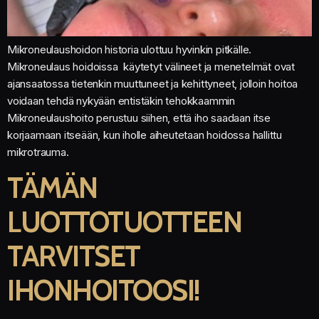
Mikroneulaushoidon historia ulottuu hyvinkin pitkälle.
Mikroneulaus hoidoissa käytetyt välineet ja menetelmät ovat
ajansaatossa tietenkin muuttuneet ja kehittyneet, jolloin hoitoa
voidaan tehdä nykyään entistäkin tehokkaammin
Mikroneulaushoito perustuu siihen, että iho saadaan itse
korjaamaan itseään, kun iholle aiheutetaan hoidossa hallittu
mikrotrauma.
TÄMÄN
LUOTTOTUOTTEEN
TARVITSET
IHONHOITOOSI!