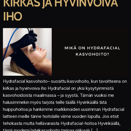
KIRKAS JA HYVINVOIVA
IHO
Hydrafacial kasvohoito– suosittu kasvohoito, kun tavoitteena on
kirkas ja hyvinvoiva iho Hydrafacial on yksi kysytyimmistä
kasvohoidoista maailmassa – ja syystä. Tämän vuoksi me
halusimmekin myös tarjota teille täällä Hyvinkäällä tätä
huippuhoitoa ja hankimme markkinoiden uusimman Hydrafacial
laitteen meille tänne hoitolalle viime vuoden lopulla. Jos etsit
tehokasta mutta hellävaraista Hydrafacial-hoitoa Hyvinkäällä,
tämä moderni laitekasvohoito tarjoaa näkyviä […]