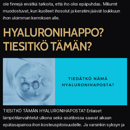
ole finnejä eivätkä tarkoita, että iho olisi epäpuhdas. Miliumit
muodostuvat, kun kuolleet ihosolut ja keratiini jäävät loukkuun
ihon uloimman kerroksen alle.
HYALURONIHAPPO?
TIESITKÖ TÄMÄN?
TIESITKÖ TÄMÄN HYALURONIHAPOSTA? Erilaiset
lämpötilanvaihtelut ulkona sekä sisätiloissa saavat aikaan
epätasapainoa ihon kosteuspitoisuudelle. Ja varsinkin syksyn ja