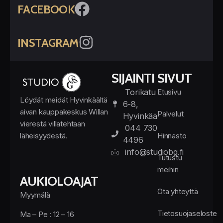
FACEBOOK
INSTAGRAM
SIJAINTI
SIVUT
Torikatu
Etusivu
Löydät meidät Hyvinkäältä
6-8,
aivan kauppakeskus Willan
Palvelut
Hyvinkää
vierestä villatehtaan
044 730
läheisyydestä.
Hinnasto
4496
info@studiobg.fi
Tutustu
meihin
AUKIOLOAJAT
Ota yhteyttä
Myymälä
Tietosuojaseloste
Ma – Pe : 12 – 16