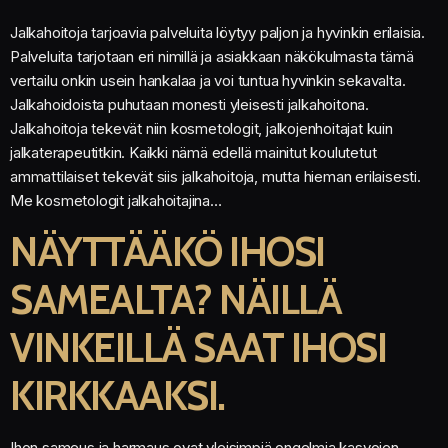
Jalkahoitoja tarjoavia palveluita löytyy paljon ja hyvinkin erilaisia.
Palveluita tarjotaan eri nimillä ja asiakkaan näkökulmasta tämä
vertailu onkin usein hankalaa ja voi tuntua hyvinkin sekavalta.
Jalkahoidoista puhutaan monesti yleisesti jalkahoitona.
Jalkahoitoja tekevät niin kosmetologit, jalkojenhoitajat kuin
jalkaterapeutitkin. Kaikki nämä edellä mainitut koulutetut
ammattilaiset tekevät siis jalkahoitoja, mutta hieman erilaisesti.
Me kosmetologit jalkahoitajina…
NÄYTTÄÄKÖ IHOSI
SAMEALTA? NÄILLÄ
VINKEILLÄ SAAT IHOSI
KIRKKAAKSI.
Ihon sameus ja harmaus ovat yleisimpiä ongelmia kasvojen