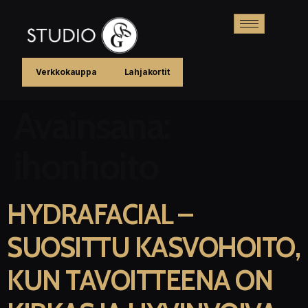
Verkkokauppa
Lahjakortit
Avainsana:
ihonhoito
HYDRAFACIAL –
SUOSITTU KASVOHOITO,
KUN TAVOITTEENA ON