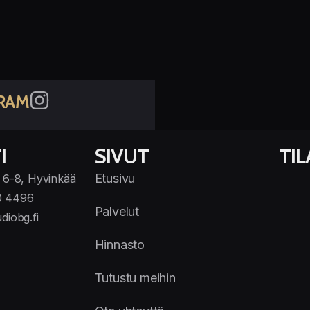
RAM
I
SIVUT
TI
Etusivu
 6-8, Hyvinkää
0 4496
Palvelut
diobg.fi
Hinnasto
Tutustu meihin