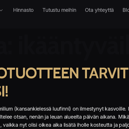
Hinnasto
Tutustu meihin
Ota yhteyttä
Bl
a:
ikääntyvä
OTUOTTEEN TARVIT
!
ilium (kansankielessä luufinni) on ilmestynyt kasvoille.
ltelee otsan, nenän ja leuan alueelta päivän aikana. Mikä
aikka nyt olisi oikea aika lisätä iholle kosteutta ja palj