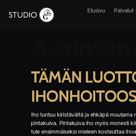
Etusivu
Palvelut
Avainsan
TÄMÄN LUOTT
IHONHOITOOSI
Iho tuntuu kiristävältä ja ehkäpä muutama m
pintakuiva. Pintakuiva iho myös monesti kii
tule ensimmäiseksi mieleen kosteuttaa ihoa, v