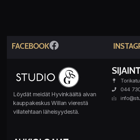
FACEBOOK
INSTAG
SIJAINT
Torikatu
044 73
Löydät meidät Hyvinkäältä aivan
info@stu
kauppakeskus Willan vierestä
villatehtaan läheisyydestä.