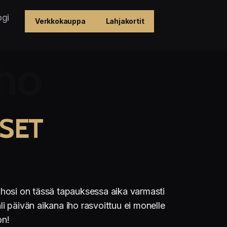
ogi
Verkkokauppa
Lahjakortit
iho
SET
 Ihosi on tässä tapauksessa aika varmasti
li päivän aikana iho rasvoittuu ei monelle
on!