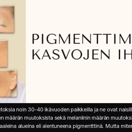
ksia noin 30-40 ikävuoden paikkeilla ja ne ovat naisilla
 määrän muutoksista sekä melaniinin määrän muutoksista
aaleina alueina eli alentuneena pigmentttinä. Mutta miten