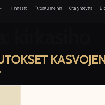
Hinnasto
Tutustu meihin
Ota yhteyttä
Bl
a:
kirkasiho
TOKSET KASVOJEN 
?