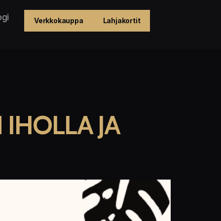
ogi
Verkkokauppa
Lahjakortit
IHOLLA JA