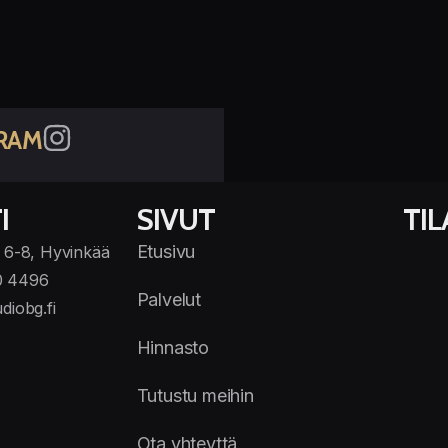
RAM
I
SIVUT
TI
Etusivu
 6-8, Hyvinkää
0 4496
Palvelut
diobg.fi
Hinnasto
Tutustu meihin
Ota yhteyttä