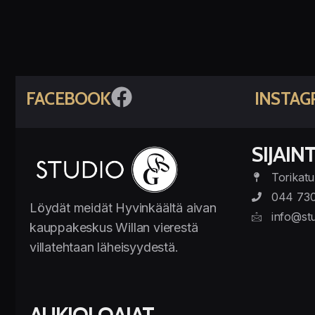
FACEBOOK
INSTAG
SIJAINT
Torikatu
044 73
Löydät meidät Hyvinkäältä aivan
info@stu
kauppakeskus Willan vierestä
villatehtaan läheisyydestä.
AUKIOLOAJAT