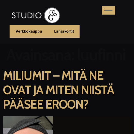
Verkkokauppa
Lahjakortit
Avainsana:
luufinni
MILIUMIT – MITÄ NE
OVAT JA MITEN NIISTÄ
PÄÄSEE EROON?