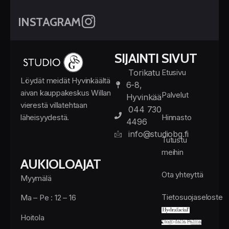
INSTAGRAM
SIJAINTI
SIVUT
Torikatu
Etusivu
Löydät meidät Hyvinkäältä
6-8,
aivan kauppakeskus Willan
Palvelut
Hyvinkää
vierestä villatehtaan
044 730
läheisyydestä.
Hinnasto
4496
info@studiobg.fi
Tutustu
meihin
AUKIOLOAJAT
Ota yhteyttä
Myymälä
Tietosuojaseloste
Ma – Pe : 12 – 16
Hoitola