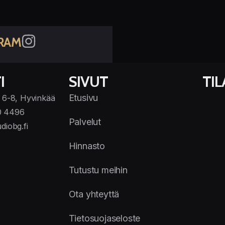
RAM
I
SIVUT
TI
Etusivu
 6-8, Hyvinkää
0 4496
Palvelut
diobg.fi
Hinnasto
Tutustu meihin
Ota yhteyttä
Tietosuojaseloste