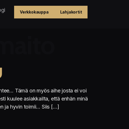
ogi
Verkkokauppa
Lahjakortit
maito
U
lähtee… Tämä on myös aihe josta ei voi
esti kuulee asiakkailta, että enhän minä
n ja hyvin toimii… Siis […]