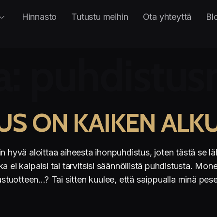
Hinnasto
Tutustu meihin
Ota yhteyttä
Bl
a:
puhdistus
S ON KAIKEN ALK
in hyvä aloittaa aiheesta ihonpuhdistus, joten tästä se 
 ei kaipaisi tai tarvitsisi säännöllistä puhdistusta. Mon
ustuotteen…? Tai sitten kuulee, että saippualla minä pese