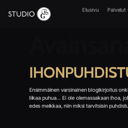
Etusivu
Palvelut
Avainsan
IHONPUHDISTU
Ensimmäinen varsinainen blogikirjoitus onk
liikaa puhua… Ei ole olemassakaan ihoa, joka
edes meikkaa, niin miksi tarvitsisin puhdist