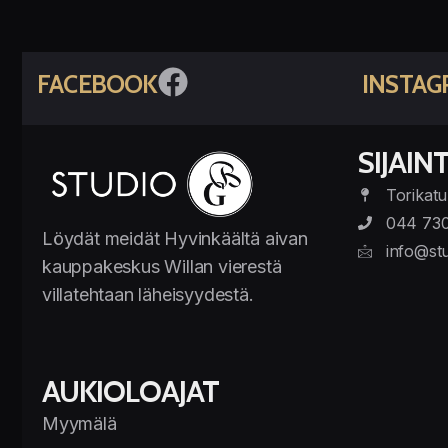
FACEBOOK
INSTAG
SIJAINT
Torikatu
044 73
Löydät meidät Hyvinkäältä aivan
info@stu
kauppakeskus Willan vierestä
villatehtaan läheisyydestä.
AUKIOLOAJAT
Myymälä