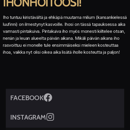
IHONHOITOOSI!
Iho tuntuu kiristävältä ja ehkäpä muutama milium (kansankielessä
luufinni) on ilmestynyt kasvoille. Ihosi on tässä tapauksessa aika
varmasti pintakuiva. Pintakuiva iho myös monesti kiiltelee otsan,
nenän ja leuan alueelta päivän aikana. Mikäli päivän aikana iho
rasvoittuu ei monelle tule ensimmäiseksi mieleen kosteuttaa
ihoa, vaikka nyt olisi oikea aika lisätä iholle kosteutta ja paljon!
FACEBOOK
INSTAGRAM