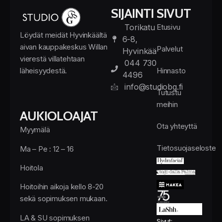
SIJAINTI
SIVUT
Torikatu
Etusivu
Löydät meidät Hyvinkäältä
6-8,
aivan kauppakeskus Willan
Palvelut
Hyvinkää
vierestä villatehtaan
044 730
läheisyydestä.
Hinnasto
4496
info@studiobg.fi
Tutustu
meihin
AUKIOLOAJAT
Ota yhteyttä
Myymälä
Tietosuojaseloste
Ma – Pe : 12 – 16
Hoitola
Hoitoihin aikoja kello 8-20
sekä sopimuksen mukaan.
LA & SU sopimuksen
Sivut: