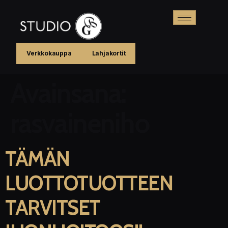
Verkkokauppa
Lahjakortit
Avainsana:
rasvaineniho
TÄMÄN
LUOTTOTUOTTEEN
TARVITSET