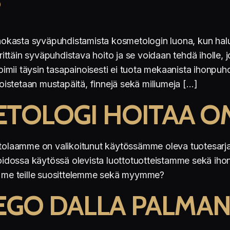
?
tehokasta syväpuhdistamista kosmetologin luona, kun halu
täin syväpuhdistava hoito ja se voidaan tehdä iholle, jo
toimii täysin tasapainoisesti ei tuota mekaanista ihonpuh
istetaan mustapäitä, finnejä sekä miliumeja […]
ETOLOGI HOITAA O
oitolaamme on valikoitunut käytössämme oleva tuotesarj
dossa käytössä olevista luottotuotteistamme sekä ihonh
oita me teille suosittelemme sekä myymme?
DIEGO DALLA PALMA