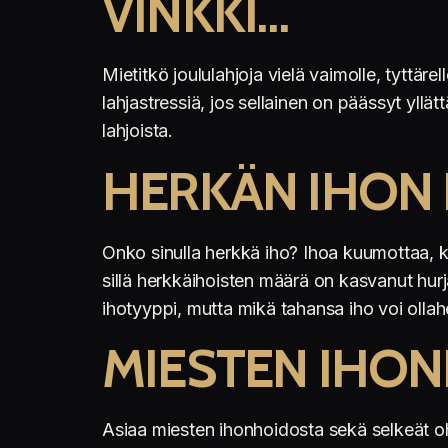
VINKKI…
Mietitkö joululahjoja vielä vaimolle, tyttär
lahjastressiä, jos sellainen on päässyt yllä
lahjoista.
HERKÄN IHON
Onko sinulla herkkä iho? Ihoa kuumottaa, ki
sillä herkkäihoisten määrä on kasvanut hurja
ihotyyppi, mutta mikä tahansa iho voi ollaher
MIESTEN IHO
Asiaa miesten ihonhoidosta sekä selkeät ohj