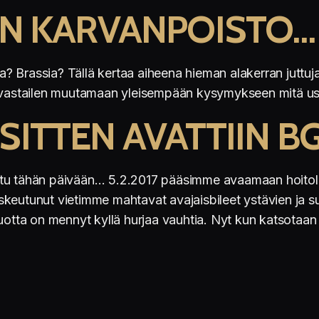
EN KARVANPOISTO…
ta? Brassia? Tällä kertaa aiheena hieman alakerran juttuja.
a ja vastailen muutamaan yleisempään kysymykseen mitä us
SITTEN AVATTIIN B
ultu tähän päivään… 5.2.2017 pääsimme avaamaan hoi
 laskeutunut vietimme mahtavat avajaisbileet ystävien ja 
otta on mennyt kyllä hurjaa vauhtia. Nyt kun katsotaan a