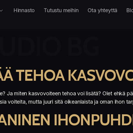
Hinnasto
Tutustu meihin
Ota yhteyttä
Bl
UDIO BG
SÄÄ TEHOA KASVOVO
e? Ja miten kasvovoiteen tehoa voi lisätä? Olet ehkä pä
sia voiteita, mutta juuri sitä oikeanlaista ja oman ihon t
AANINEN IHONPUHD