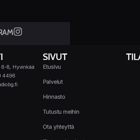
RAM
I
SIVUT
TI
Etusivu
 6-8, Hyvinkää
0 4496
Palvelut
diobg.fi
Hinnasto
Tutustu meihin
Ota yhteyttä