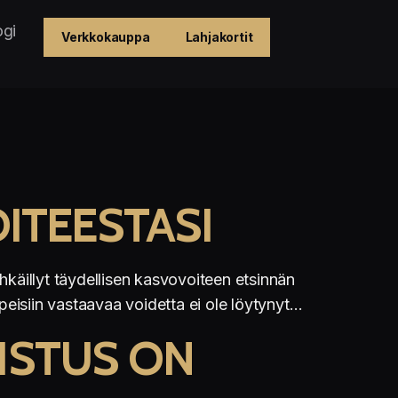
ogi
Verkkokauppa
Lahjakortit
ITEESTASI
hkäillyt täydellisen kasvovoiteen etsinnän
arpeisiin vastaavaa voidetta ei ole löytynyt…
ISTUS ON