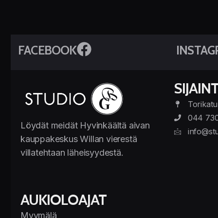
FACEBOOK
INSTAG
SIJAINT
Torikatu
044 73
Löydät meidät Hyvinkäältä aivan
info@stu
kauppakeskus Willan vierestä
villatehtaan läheisyydestä.
AUKIOLOAJAT
Myymälä