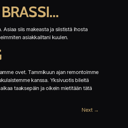
 BRASSI…
 Asiaa siis makeasta ja siististä ihosta
eimmiten asiakkailtani kuulen.
G
tolamme ovet. Tammikuun ajan remontoimme
sukulaistemme kanssa. Yksivuotis bileitä
ikaa taaksepäin ja oikein mietitään tätä
Next
→