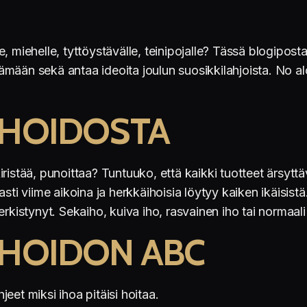
elle, miehelle, tyttöystävälle, teinipojalle? Tässä blogip
ttämään sekä antaa ideoita joulun suosikkilahjoista. No al
 HOIDOSTA
ristää, punoittaa? Tuntuuko, että kaikki tuotteet ärsytt
sti viime aikoina ja herkkäihoisia löytyy kaiken ikäisistä
kistynyt. Sekaiho, kuiva iho, rasvainen iho tai normaali ih
NHOIDON ABC
eet miksi ihoa pitäisi hoitaa.