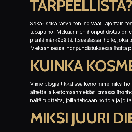
TARPEELLISTA
Seka- sekä rasvainen iho vaatii ajoittain 
tasapaino. Mekaaninen ihonpuhdistus on erit
pieniä märkäpäitä. Itseasiassa iholle, joka 
Mekaanisessa ihonpuhdistuksessa iholta po
KUINKA KOSM
Viime blogiartikkelissa kerroimme miksi h
aihetta ja kertomaanmeidän omassa ihonhoi
näitä tuotteita, joilla tehdään hoitoja ja j
MIKSI JUURI 