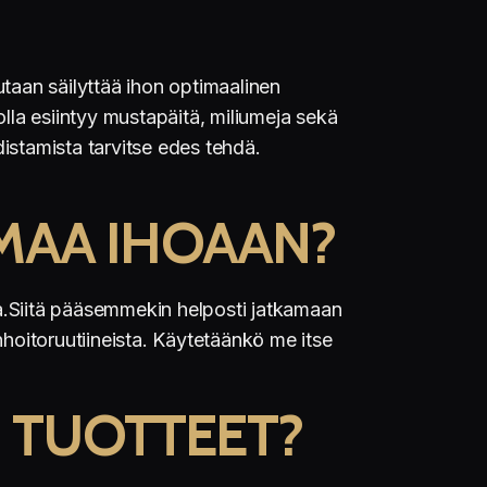
taan säilyttää ihon optimaalinen
lla esiintyy mustapäitä, miliumeja sekä
distamista tarvitse edes tehdä.
MAA IHOAAN?
a.Siitä pääsemmekin helposti jatkamaan
oitoruutiineista. Käytetäänkö me itse
N TUOTTEET?