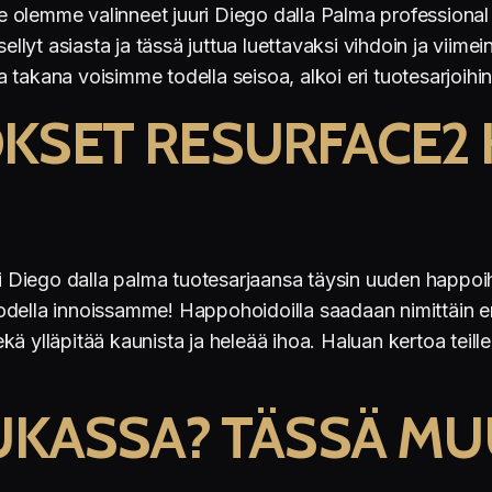
 me olemme valinneet juuri Diego dalla Palma profession
yt asiasta ja tässä juttua luettavaksi vihdoin ja viimei
 takana voisimme todella seisoa, alkoi eri tuotesarjoih
KSET RESURFACE2 
rasi Diego dalla palma tuotesarjaansa täysin uuden happ
ella innoissamme! Happohoidoilla saadaan nimittäin eritt
kä ylläpitää kaunista ja heleää ihoa. Haluan kertoa tei
HUKASSA? TÄSSÄ M