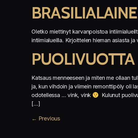
BRASILIALAIN
Oletko miettinyt karvanpoistoa intiimialueil
intiimialueilla. Kirjoittelen hieman asiast
PUOLIVUOTTA 
Katsaus menneeseen ja miten me ollaan t
ja, kun vihdoin ja viimein remonttipöly oli
odotellessa … vink, vink
Kulunut puolivu
[…]
←
Previous