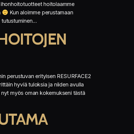
al ihonhoitotuotteet hoitolaamme
n
Kun aloimme perustamaan
in tutustuminen…
HOITOJEN
oihin perustuvan erityisen RESURFACE2
äin hyviä tuloksia ja niiden avulla
lle nyt myös oman kokemukseni tästä
UUTAMA