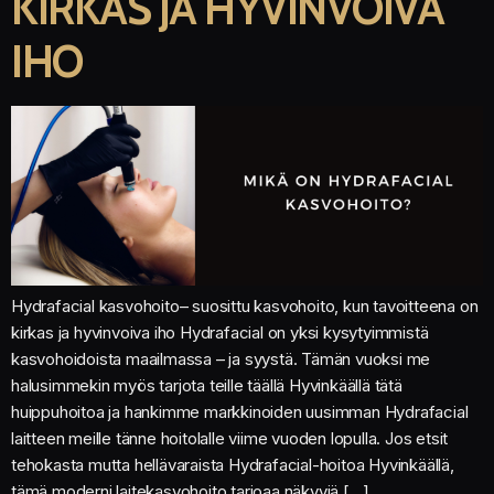
KIRKAS JA HYVINVOIVA
IHO
Hydrafacial kasvohoito– suosittu kasvohoito, kun tavoitteena on
kirkas ja hyvinvoiva iho Hydrafacial on yksi kysytyimmistä
kasvohoidoista maailmassa – ja syystä. Tämän vuoksi me
halusimmekin myös tarjota teille täällä Hyvinkäällä tätä
huippuhoitoa ja hankimme markkinoiden uusimman Hydrafacial
laitteen meille tänne hoitolalle viime vuoden lopulla. Jos etsit
tehokasta mutta hellävaraista Hydrafacial-hoitoa Hyvinkäällä,
tämä moderni laitekasvohoito tarjoaa näkyviä […]