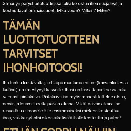
Silmänympäryshoitotuotteissa tulisi korostua ihoa suojaavat ja
kosteuttavat ominaisuudet. Mikä voide? Milloin? Miten?
TÄMÄN
LUOTTOTUOTTEEN
TARVITSET
IHONHOITOOSI!
Iho tuntuu kiristävältä ja ehkäpä muutama milium (kansankielessä
luufinni) on ilmestynyt kasvoille. Ihosi on tässä tapauksessa aika
varmasti pintakuiva. Pintakuiva iho myös monesti kiiltelee otsan,
nenän ja leuan alueelta päivän aikana. Mikäli päivän aikana iho
rasvoittuu ei monelle tule ensimmäiseksi mieleen kosteuttaa
ihoa, vaikka nyt olisi oikea aika lisätä iholle kosteutta ja paljon!