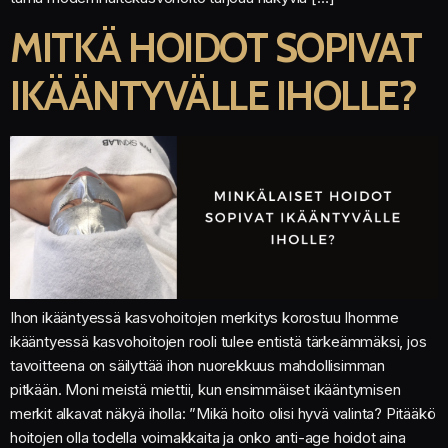
MITKÄ HOIDOT SOPIVAT
IKÄÄNTYVÄLLE IHOLLE?
Ihon ikääntyessä kasvohoitojen merkitys korostuu Ihomme
ikääntyessä kasvohoitojen rooli tulee entistä tärkeämmäksi, jos
tavoitteena on säilyttää ihon nuorekkuus mahdollisimman
pitkään. Moni meistä miettii, kun ensimmäiset ikääntymisen
merkit alkavat näkyä iholla: ”Mikä hoito olisi hyvä valinta? Pitääkö
hoitojen olla todella voimakkaita ja onko anti-age hoidot aina