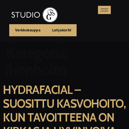
Verkkokauppa
Lahjakortit
Kategoria:
ihonhoito
HYDRAFACIAL –
SUOSITTU KASVOHOITO,
KUN TAVOITTEENA ON