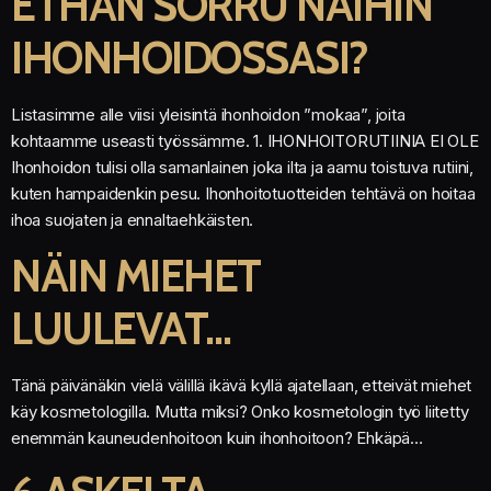
ETHÄN SORRU NÄIHIN
IHONHOIDOSSASI?
Listasimme alle viisi yleisintä ihonhoidon ”mokaa”, joita
kohtaamme useasti työssämme. 1. IHONHOITORUTIINIA EI OLE
Ihonhoidon tulisi olla samanlainen joka ilta ja aamu toistuva rutiini,
kuten hampaidenkin pesu. Ihonhoitotuotteiden tehtävä on hoitaa
ihoa suojaten ja ennaltaehkäisten.
NÄIN MIEHET
LUULEVAT…
Tänä päivänäkin vielä välillä ikävä kyllä ajatellaan, etteivät miehet
käy kosmetologilla. Mutta miksi? Onko kosmetologin työ liitetty
enemmän kauneudenhoitoon kuin ihonhoitoon? Ehkäpä…