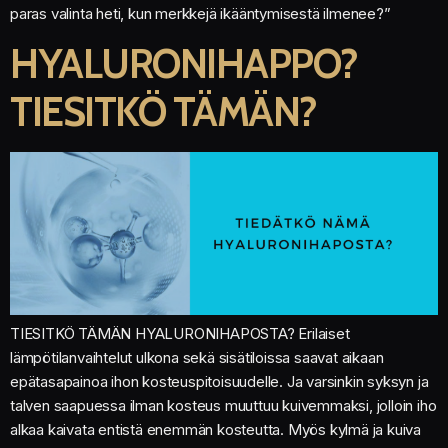
paras valinta heti, kun merkkejä ikääntymisestä ilmenee?”
HYALURONIHAPPO?
TIESITKÖ TÄMÄN?
TIESITKÖ TÄMÄN HYALURONIHAPOSTA? Erilaiset
lämpötilanvaihtelut ulkona sekä sisätiloissa saavat aikaan
epätasapainoa ihon kosteuspitoisuudelle. Ja varsinkin syksyn ja
talven saapuessa ilman kosteus muuttuu kuivemmaksi, jolloin iho
alkaa kaivata entistä enemmän kosteutta. Myös kylmä ja kuiva