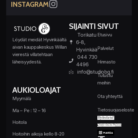
INSTAGRAM
SIJAINTI
SIVUT
Torikatu
Etusivu
Löydät meidät Hyvinkäältä
6-8,
aivan kauppakeskus Willan
Palvelut
Hyvinkää
vierestä villatehtaan
044 730
läheisyydestä.
Hinnasto
4496
info@studiobg.fi
Tutustu
meihin
AUKIOLOAJAT
Ota yhteyttä
Myymälä
Tietosuojaseloste
Ma – Pe : 12 – 16
Hoitola
Hoitoihin aikoja kello 8-20