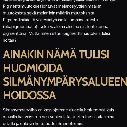
Pigmenttimuutokset johtuvat melanosyyttien määrän
muutoksista sekä melaniinin määrän muutoksista
Pigmenttihäiriöitä voi esiintyä iholla tummina alueilla
(liikapigmentaatio), sekä vaaleina alueina eli alentuneena
pigmentttinä. Mutta miten sitten pigmenttimuutoksia tulisi
hoitaa?
AINAKIN NÄMÄ TULISI
HUOMIOIDA
SILMÄNYMPÄRYSALUEE
HOIDOSSA
Silmänympärysiho on kasvojemme alueella herkempää kuin
muualla kasvoissa ja sen vuoksi tätä aluetta tulisi hoitaa aina
erilailla ja erilaisin hoitotuottein/menetelmin.