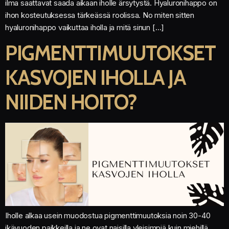
ilma saattavat saada aikaan iholle ärsytystä. Hyaluronihappo on
ihon kosteutuksessa tärkeässä roolissa. No miten sitten
hyaluronihappo vaikuttaa iholla ja mitä sinun […]
PIGMENTTIMUUTOKSET
KASVOJEN IHOLLA JA
NIIDEN HOITO?
Iholle alkaa usein muodostua pigmenttimuutoksia noin 30-40
ikävuoden paikkeilla ja ne ovat naisilla yleisimpiä kuin miehillä.