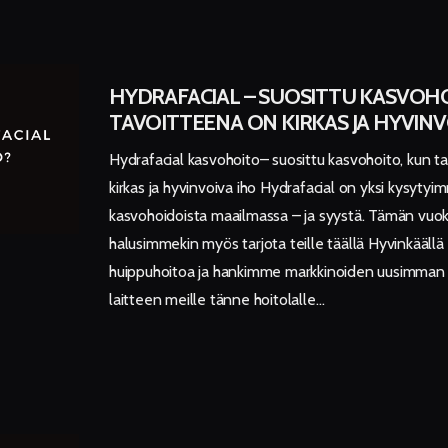
HYDRAFACIAL – SUOSITTU KASVOH
TAVOITTEENA ON KIRKAS JA HYVINV
Hydrafacial kasvohoito– suosittu kasvohoito, kun t
kirkas ja hyvinvoiva iho Hydrafacial on yksi kysytyi
kasvohoidoista maailmassa – ja syystä. Tämän vuo
halusimmekin myös tarjota teille täällä Hyvinkäällä
huippuhoitoa ja hankimme markkinoiden uusimman 
laitteen meille tänne hoitolalle…