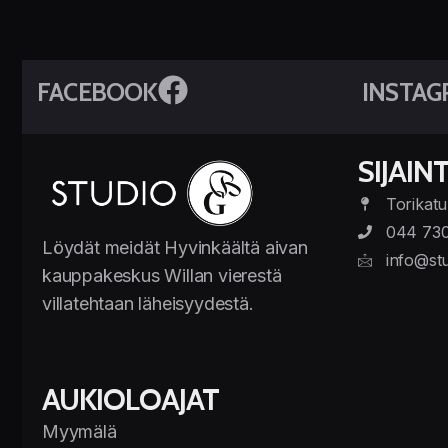
FACEBOOK
INSTAG
SIJAINT
Torikatu
044 73
Löydät meidät Hyvinkäältä aivan
info@stu
kauppakeskus Willan vierestä
villatehtaan läheisyydestä.
AUKIOLOAJAT
Myymälä