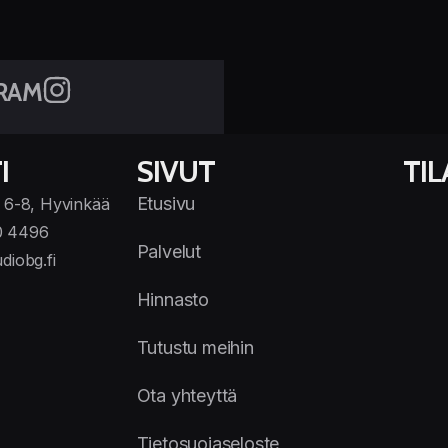
RAM
I
SIVUT
TI
Etusivu
 6-8, Hyvinkää
0 4496
Palvelut
diobg.fi
Hinnasto
Tutustu meihin
Ota yhteyttä
Tietosuojaseloste