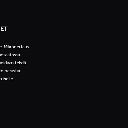
LET
le. Mikroneulaus
jansaatossa
 voidaan tehdä
to perustuu
n iholle