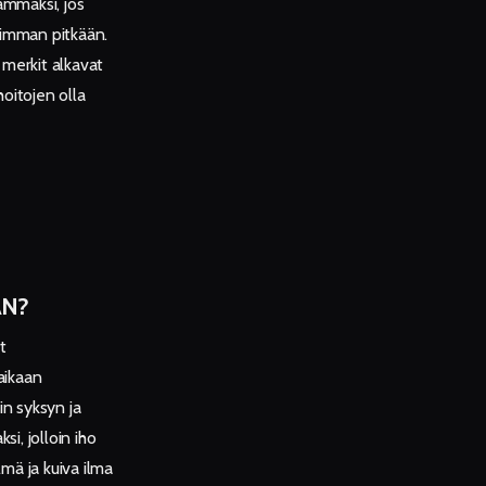
ämmäksi, jos
simman pitkään.
 merkit alkavat
hoitojen olla
ÄN?
t
aikaan
in syksyn ja
i, jolloin iho
mä ja kuiva ilma