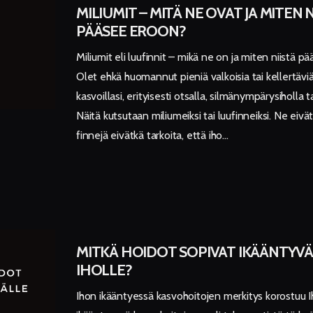
MILIUMIT – MITÄ NE OVAT JA MITEN N
PÄÄSEE EROON?
Miliumit eli luufinnit – mikä ne on ja miten niistä 
Olet ehkä huomannut pieniä valkoisia tai kellertävi
kasvoillasi, erityisesti otsalla, silmänympärysiholla ta
Näitä kutsutaan miliumeiksi tai luufinneiksi. Ne eivä
finnejä eivätkä tarkoita, että iho…
MITKÄ HOIDOT SOPIVAT IKÄÄNTYVÄ
IHOLLE?
Ihon ikääntyessä kasvohoitojen merkitys korostuu