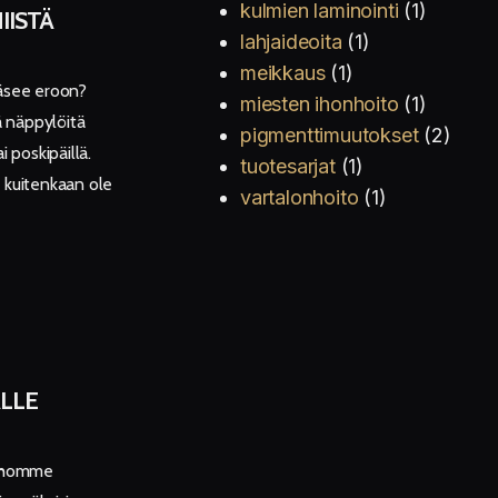
kulmien laminointi
(1)
IISTÄ
lahjaideoita
(1)
meikkaus
(1)
pääsee eroon?
miesten ihonhoito
(1)
ä näppylöitä
pigmenttimuutokset
(2)
i poskipäillä.
tuotesarjat
(1)
t kuitenkaan ole
vartalonhoito
(1)
LLE
 Ihomme