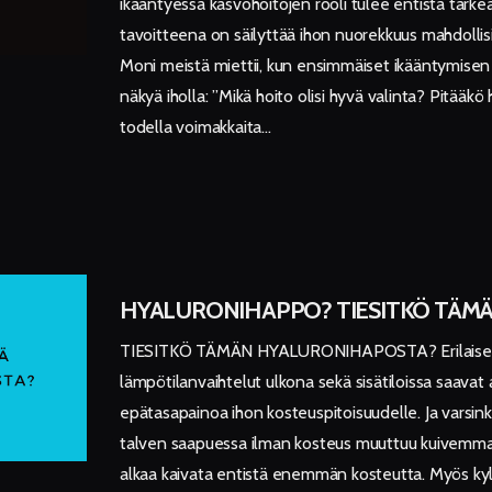
ikääntyessä kasvohoitojen rooli tulee entistä tärke
tavoitteena on säilyttää ihon nuorekkuus mahdolli
Moni meistä miettii, kun ensimmäiset ikääntymisen
näkyä iholla: ”Mikä hoito olisi hyvä valinta? Pitääkö 
todella voimakkaita…
HYALURONIHAPPO? TIESITKÖ TÄM
TIESITKÖ TÄMÄN HYALURONIHAPOSTA? Erilaise
lämpötilanvaihtelut ulkona sekä sisätiloissa saavat 
epätasapainoa ihon kosteuspitoisuudelle. Ja varsink
talven saapuessa ilman kosteus muuttuu kuivemmaks
alkaa kaivata entistä enemmän kosteutta. Myös kyl