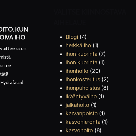
VALITSE KIINNOSTAVA
AIHELAUE
OITO, KUN
OIVA IHO
Blogi
(4)
herkkä iho
(1)
avoitteena on
ihon kuorinta
(7)
mmistä
ihon kuorinta
(1)
ksi me
ihonhoito
(20)
 tätä
ihonkosteutus
(2)
Hydrafacial
ihonpuhdistus
(8)
ikääntyväiho
(1)
jalkahoito
(1)
karvanpoisto
(1)
kasvohieronta
(1)
kasvohoito
(8)