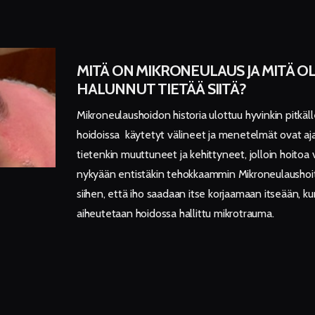
MITÄ ON MIKRONEULAUS JA MITÄ O
HALUNNUT TIETÄÄ SIITÄ?
Mikroneulaushoidon historia ulottuu hyvinkin pitkäl
hoidoissa käytetyt välineet ja menetelmät ovat a
tietenkin muuttuneet ja kehittyneet, jolloin hoitoa
nykyään entistäkin tehokkaammin Mikroneulaushoi
siihen, että iho saadaan itse korjaamaan itseään, ku
aiheutetaan hoidossa hallittu mikrotrauma.