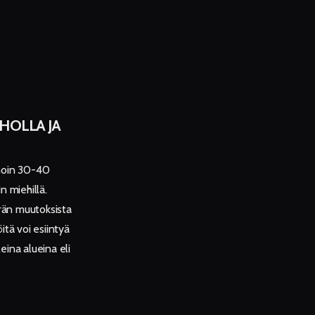
HOLLA JA
noin 30-40
n miehillä.
rän muutoksista
tä voi esiintyä
eina alueina eli