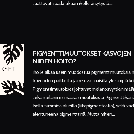
saattavat saada aikaan iholle ärsytystä.…
PIGMENTTIMUUTOKSET KASVOJEN I
NIIDEN HOITO?
Iholle alkaa usein muodostua pigmenttimuutoksia 
ikävuoden paikkeilla ja ne ovat naisilla yleisimpiä kui
Pigmenttimuutokset johtuvat melanosyyttien mää
sekä melaniinin määrän muutoksista Pigmenttihäiriöi
iholla tummina alueilla (liikapigmentaatio), sekä vaal
alentuneena pigmentttinä. Mutta miten…